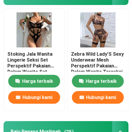
Quote request suatu
Pakaian Renang Bikini
Baju renang anak perempuan
Stoking Jala Wanita
Zebra Wild Lady'S Sexy
Lingerie Seksi Set
Underwear Mesh
Perspektif Pakaian
Perspektif Pakaian
Celana Renang Pria
Dalam Wanita Set
Dalam Wanita Terseksi
Kerawang
Harga terbaik
Harga terbaik
Penyambungan
Set Lingerie Seksi Wanita
Hubungi kami
Hubungi kami
Baju Renang Muslimah
Baju renang tiga potong
Baju Renang Muslimah
(25)