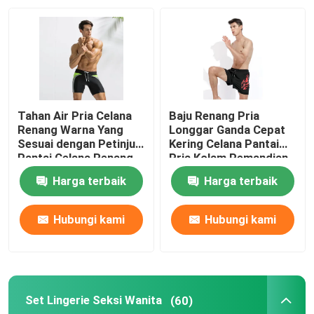
Tampilan VR
Tentang kita
Tahan Air Pria Celana
Baju Renang Pria
Wisata pabrik
Renang Warna Yang
Longgar Ganda Cepat
Sesuai dengan Petinju
Kering Celana Pantai
Pantai Celana Renang
Pria Kolam Pemandian
Air Panas
Kontrol kualitas
Harga terbaik
Harga terbaik
Hubungi kami
Hubungi kami
Hubungi kami
Berita
Set Lingerie Seksi Wanita
(60)
Semua Kasus