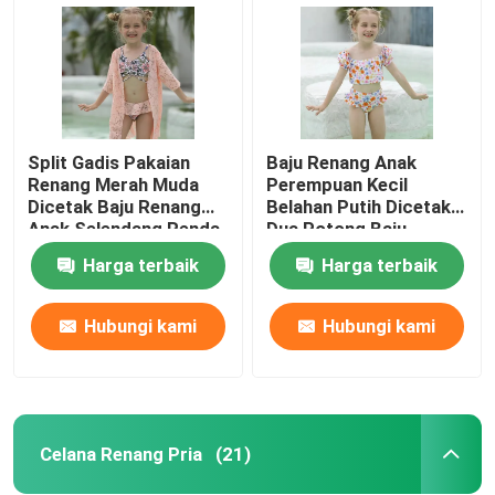
Split Gadis Pakaian
Baju Renang Anak
Renang Merah Muda
Perempuan Kecil
Dicetak Baju Renang
Belahan Putih Dicetak
Anak Selendang Renda
Dua Potong Baju
Bikini Tiga Potong
Renang Anak
Harga terbaik
Harga terbaik
Perempuan Baju
Renang Dekorasi Renda
Hubungi kami
Hubungi kami
Rumah
Produk
Celana Renang Pria
(21)
Video