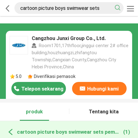
Cangzhou Junxi Group Co., Ltd.
Room1701,17thfloor,jinggui center 2# office
building,houzhuangzi,zhifangtou
Township,Cangxian County,Cangzhou City
Hebei Province,China
5.0
Diverifikasi pemasok
Telepon sekarang
Hubungi kami
produk
Tentang kita
cartoon picture boys swimwear sets pembuatan online
(1)